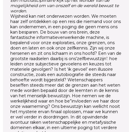
Een multidisciplinaire kijk op het wonder van de
mogelijkheid om van onszelf en de wereld bewust te
worden.
Wijsheid kan niet onderwezen worden. We moeten
haar zelf ontdekken op een reis die niemand voor ons
kan ondernemen, in een poging die geen mens ons
kan besparen. De bouw van ons brein, deze
fantastische informatieverwerkende machine, is
bepalend voor onze exploraties, onze grenzen, ons
doen en laten en ook onze zelfkennis. Zijn wij onze
hersenen en zit ons lichaam in ons hoofd? Een van de
grootste raadselen daarbij is ons’zelfbewustzijn’: hoe
leiden onze subjectieve gevoelens en keuzes tot
materiele gevolgen? Is het ‘ik gevoel’ een illusoire
constructie, zoals een autobiografie die steeds naar
behoefte wordt bijgesteld? Wetenschappers
beseffen steeds meer dat de grenzen aan het weten
mede worden bepaald door de leemten in de kennis
van het menselijk bewustzijn. Hoe nemen we de
werkelijkheid waar en hoe be”invloeden we haar door
onze waarneming? Ons bewustzijn kan wellicht nooit
het mysterie ervan finaal oplossen, maar we kunnen
er wel verder in doordringen. In dit opwindende
avontuur raken wetenschappelijke en metafysische
domeinen elkaar, in een ultieme poging tot verdere