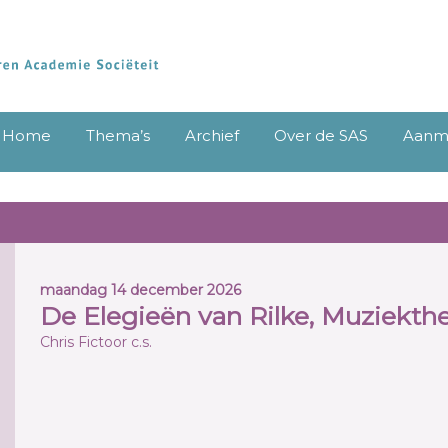
Home
Thema’s
Archief
Over de SAS
Aanme
maandag 14 december 2026
De Elegieën van Rilke, Muziekth
Chris Fictoor c.s.