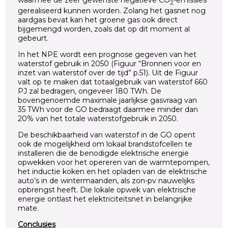
2
gerealiseerd kunnen worden. Zolang het gasnet nog
aardgas bevat kan het groene gas ook direct
bijgemengd worden, zoals dat op dit moment al
gebeurt.
In het NPE wordt een prognose gegeven van het
waterstof gebruik in 2050 (Figuur “Bronnen voor en
inzet van waterstof over de tijd” p.51). Uit de Figuur
valt op te maken dat totaalgebruik van waterstof 660
PJ zal bedragen, ongeveer 180 TWh. De
bovengenoemde maximale jaarlijkse gasvraag van
35 TWh voor de GO bedraagt daarmee minder dan
20% van het totale waterstofgebruik in 2050.
De beschikbaarheid van waterstof in de GO opent
ook de mogelijkheid om lokaal brandstofcellen te
installeren die de benodigde elektrische energie
opwekken voor het opereren van de warmtepompen,
het inductie koken en het opladen van de elektrische
auto’s in de wintermaanden, als zon-pv nauwelijks
opbrengst heeft. Die lokale opwek van elektrische
energie ontlast het elektriciteitsnet in belangrijke
mate.
Conclusies