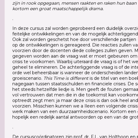
zijn in rook opgegaan, mensen raakten en raken hun baan 
kortom een groat maatschappelijk drama.
.
In deze cursus zal worden geprobeerd een duidelijk overz
feitelijke ontwikkelingen en van de mogelijk achterliggend
Ook zal worden geschetst hoe door verschillende partijen 
op de ontwikkelingen is gereageerd. Die reacties zullen
voorzien door de docenten diede colleges zullen geven. M
gegeven worden aan de vraag wat er moet gebeuren om 
crisis te voorkomen. Waarbij uiteraard de vraag is of het wel
geheel te elimineren. De achterliggende vraag is of de i
orde wel beheersbaar is wanneer de onderscheiden landen 
groeiscenario.
This Time is different
is de titel van een boe
nagegaan tussen staatsschulden en financiele crises. De s
het steeds hetzelfde liedje is. Men geeft de fouten gemaak
vol vertrouwen dat men die in die toekomst kan voorkomen
optreedt zegt men: ja maar deze crisis is dan ook heel an
voorzien. Misschien kunnen we a Ileen een volgende crisi
werk maken van een duurzaamheidscenario. Kortom een g
hopelijk een redelijk aantal antwoorden op een van de gro
.
De cursuscoördinatoren zijn prof. dr. F.L. van Holthoon en