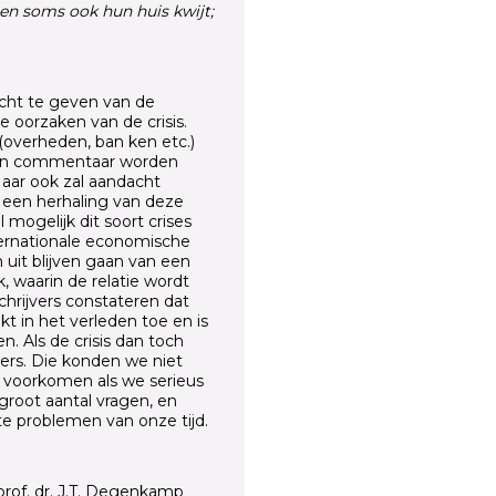
en soms ook hun huis kwijt;
icht te geven van de
e oorzaken van de crisis.
(overheden, ban ken etc.)
 van commentaar worden
aar ook zal aandacht
een herhaling van deze
 mogelijk dit soort crises
nternationale economische
uit blijven gaan van een
k, waarin de relatie wordt
chrijvers constateren dat
t in het verleden toe en is
. Als de crisis dan toch
ders. Die konden we niet
s voorkomen als we serieus
root aantal vragen, en
te problemen van onze tijd.
 prof. dr. J.T. Degenkamp