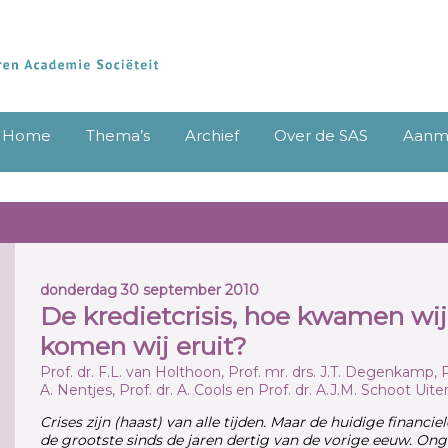
Home
Thema’s
Archief
Over de SAS
Aanme
donderdag 30 september 2010
De kredietcrisis, hoe kwamen wij
komen wij eruit?
Prof. dr. F.L. van Holthoon, Prof. mr. drs. J.T. Degenkamp, Pr
A. Nentjes, Prof. dr. A. Cools en Prof. dr. A.J.M. Schoot Ui
Crises zijn (haast) van alle tijden. Maar de huidige financie
de grootste sinds de jaren dertig van de vorige eeuw. O