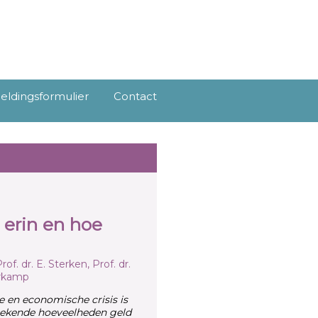
ldingsformulier
Contact
 erin en hoe
of. dr. E. Sterken, Prof. dr.
terkamp
le en economische crisis is
ngekende hoeveelheden geld