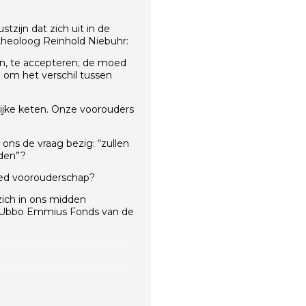
stzijn dat zich uit in de
theoloog Reinhold Niebuhr:
ren, te accepteren; de moed
d om het verschil tussen
lijke keten. Onze voorouders
 ons de vraag bezig: “zullen
den”?
goed voorouderschap?
ich in ons midden
g Ubbo Emmius Fonds van de