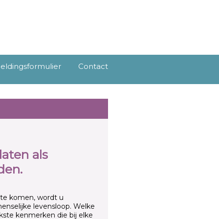
ldingsformulier
Contact
aten als
den.
 te komen, wordt u
nselijke levensloop. Welke
jkste kenmerken die bij elke