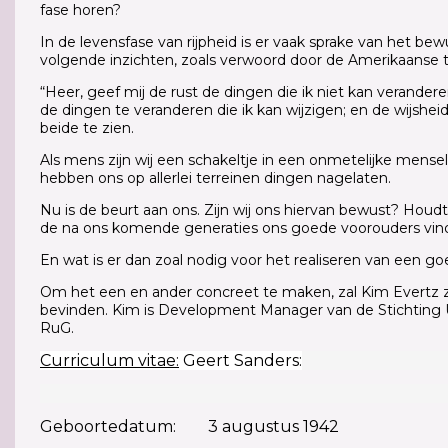
fase horen?
In de levensfase van rijpheid is er vaak sprake van het bewu
volgende inzichten, zoals verwoord door de Amerikaanse 
“Heer, geef mij de rust de dingen die ik niet kan verande
de dingen te veranderen die ik kan wijzigen; en de wijshei
beide te zien.
Als mens zijn wij een schakeltje in een onmetelijke mense
hebben ons op allerlei terreinen dingen nagelaten.
Nu is de beurt aan ons. Zijn wij ons hiervan bewust? Houdt
de na ons komende generaties ons goede voorouders vin
En wat is er dan zoal nodig voor het realiseren van een 
Om het een en ander concreet te maken, zal Kim Evertz z
bevinden. Kim is Development Manager van de Stichtin
RuG.
Curriculum vitae:
Geert Sanders:
Geboortedatum: 3 augustus 1942