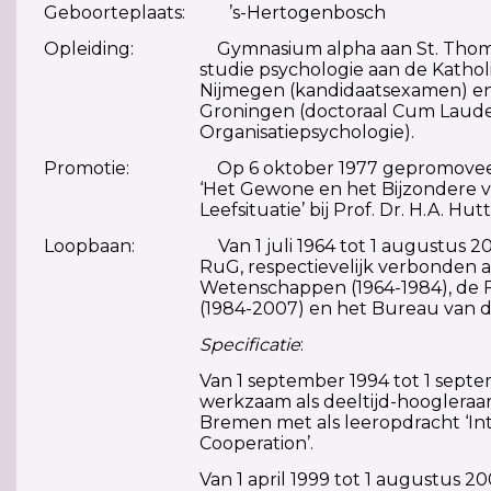
Geboorteplaats: ’s-Hertogenbosch
Opleiding: Gymnasium alpha aan St. Thomasc
studie psychologie aan de Katholi
Nijmegen (kandidaatsexamen) en d
Groningen (doctoraal Cum Laude 
Organisatiepsychologie).
Promotie: Op 6 oktober 1977 gepromoveerd 
‘Het Gewone en het Bijzondere 
Leefsituatie’ bij Prof. Dr. H.A. Hutt
Loopbaan: Van 1 juli 1964 tot 1 augustus 20
RuG, respectievelijk verbonden a
Wetenschappen (1964-1984), de F
(1984-2007) en het Bureau van d
Specificatie
:
Van 1 september 1994 tot 1 sept
werkzaam als deeltijd-hoogleraar
Bremen met als leeropdracht ‘Int
Cooperation’.
Van 1 april 1999 tot 1 augustus 2