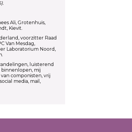
).
nees Ali, Grotenhuis,
t, Kievit.
ederland, voorzitter Raad
FPC Van Mesdag,
ter Laboratorium Noord,
m.
ndelingen, luisterend
j binnenlopen, mij
 van componisten, vrij
social media, mail,