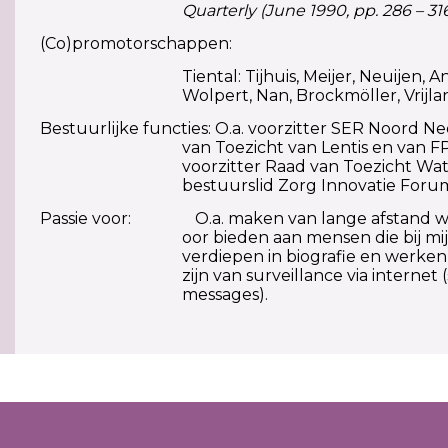
Quarterly (June 1990, pp. 286 – 316
(Co)promotorschappen:
Tiental: Tijhuis, Meijer, Neuijen, A
Wolpert, Nan, Brockmöller, Vrijland
Bestuurlijke functies: O.a. voorzitter SER Noord N
van Toezicht van Lentis en van 
voorzitter Raad van Toezicht Wa
bestuurslid Zorg Innovatie Foru
Passie voor: O.a. maken van lange afstand wa
oor bieden aan mensen die bij mi
verdiepen in biografie en werken
zijn van surveillance via internet (
messages).