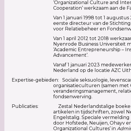
‘Organizational Culture and Inte
Cooperation’ werkzaam aan de Fa
Van 1 januari 1998 tot 1 augustu
eerste directeur van de Stichti
voor Relatiebeheer en Fondsenw
Van 1 april 2012 tot 2018 werkza
Nyenrode Business Universiteit m
‘Academic Entrepreneurship – Ins
Advancement’.
Vanaf 1 januari 2023 medewerke
Nederland op de locatie AZC Uit
Expertise-gebieden: Sociale seksuologie, levenscar
organisatieculturen (samen met 
veranderingsmanagement, relati
fondsenwerving.
Publicaties: Zestal Nederlandstalige boeken
artikelen in tijdschriften, zowel 
Engelstalig. Speciale vermelding h
door Hofstede, Neuijen, Ohayv e
Organizational Cultures’ in
Admin