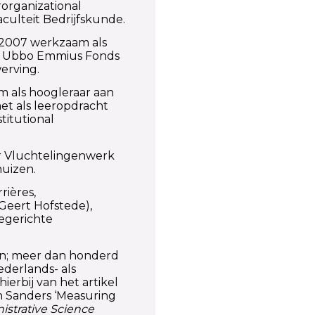
rorganizational
culteit Bedrijfskunde.
s 2007 werkzaam als
ng Ubbo Emmius Fonds
erving.
am als hoogleraar aan
et als leeropdracht
titutional
r Vluchtelingenwerk
huizen.
rières,
Geert Hofstede),
egerichte
; meer dan honderd
Nederlands- als
ierbij van het artikel
n Sanders ‘Measuring
istrative Science