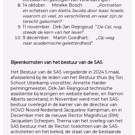
14 oktober: Mineke Bosch:
„Portretten
en schetsen van Aletta Jacobs door Isaac Israels:
waarom zo veel, zo verschillend, en waar zijn ze
terecht gekomen?
11 november: Dirk-Jan Reijngoud ”
De Cel, nog
steeds de kern van het leven
”.
9 december: Martin Goedhart: „
Op weg
naar academische geletterdheid”.
Bijeenkomsten van het bestuur van de SAS
Het Bestuur van de SAS vergaderde in 2024 5 maal,
afwisselend bij de leden van het Bestuur thuis (bij Ton
Schoot Uiterkamp voorzitter, Annette Harder
penningmeester, Dirk-Jan Reijngoud technische
assistentie bij lezingen en website-beheer, en Ramon
Alberts secretaris); in November werd met het SAS-
bestuur overlegd in de kamer van de directeur van
HOVO Noord-Nederland Jacqueline Kampman, en in
December met de nieuwe Rector Magnificus (RM)
Jacquelien Scherpen. Thema van het overleg van het
SAS bestuur met de Rector: toelichten van de SAS-
activiteiten en het beleid, de staat van de bestaande