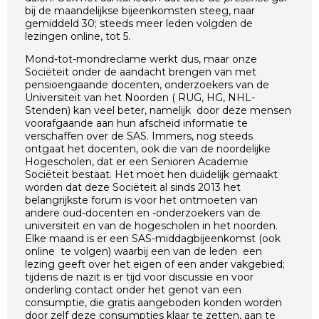
bij de maandelijkse bijeenkomsten steeg, naar
gemiddeld 30; steeds meer leden volgden de
lezingen online, tot 5.
Mond-tot-mondreclame werkt dus, maar onze
Sociëteit onder de aandacht brengen van met
pensioengaande docenten, onderzoekers van de
Universiteit van het Noorden ( RUG, HG, NHL-
Stenden) kan veel beter, namelijk door deze mensen
voorafgaande aan hun afscheid informatie te
verschaffen over de SAS. Immers, nog steeds
ontgaat het docenten, ook die van de noordelijke
Hogescholen, dat er een Senioren Academie
Sociëteit bestaat. Het moet hen duidelijk gemaakt
worden dat deze Sociëteit al sinds 2013 het
belangrijkste forum is voor het ontmoeten van
andere oud-docenten en -onderzoekers van de
universiteit en van de hogescholen in het noorden.
Elke maand is er een SAS-middagbijeenkomst (ook
online te volgen) waarbij een van de leden een
lezing geeft over het eigen of een ander vakgebied;
tijdens de nazit is er tijd voor discussie en voor
onderling contact onder het genot van een
consumptie, die gratis aangeboden konden worden
door zelf deze consumpties klaar te zetten, aan te