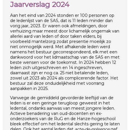
Jaarverslag 2024
Aan het eind van 2024 stonden er 100 personen op
de ledenlijst van de SAS, dat is 11 leden minder dan
vorig jaar, 2023. Er waren ook afmeldingen, door
verhuizing maar meest door lichamelijk ongemak van
allerlei aard van leden of door taken elders, bij
voorbeeld mantelzorg zodat presentie moeilijk zo
niet onmogelijk werd. Met afhakende leden werd
namens het bestuur gecorrespondeerd, elk met een
dankwoord voor het lidmaatschap van de SAS en met
beste wensen voor de toekomst. In 2024 hebben 12
leden zich uitgeschreven en 14 ingeschreven,
daarnaast zijn er nog ca. 25 niet betalende leden,
zowel uit 2023 als 2024 als complicerende factor. Het
bestuur zal deze onduidelijkheid met voorrang
aanpakken in 2025.
Vanwege de gemiddeld gevorderde leeftijd van de
leden is er een geringe terugloop geweest in het
ledental, ondanks aanwas van meest jongere leden.
Actieve benadering van oud-docenten en ex-
onderzoekers van de RuG en de Hanze-hogeschool
bleek effectief om het ledental slechts gering te laten
dalen. Ook het aantal leden dat
acte-de-présence
gaf