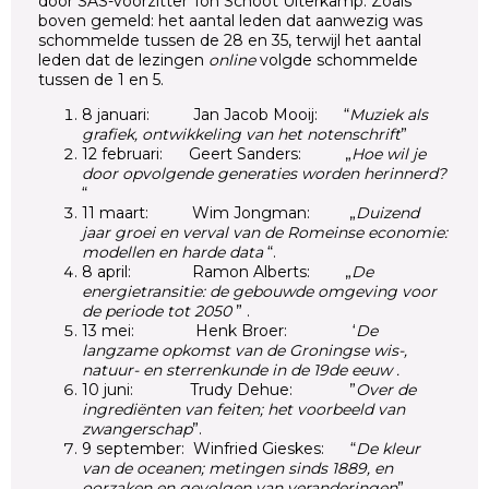
door SAS-voorzitter Ton Schoot Uiterkamp. Zoals
boven gemeld: het aantal leden dat aanwezig was
schommelde tussen de 28 en 35, terwijl het aantal
leden dat de lezingen
online
volgde schommelde
tussen de 1 en 5.
8 januari: Jan Jacob Mooij: “
Muziek als
grafiek, ontwikkeling van het notenschrift
”
12 februari: Geert Sanders: „
Hoe wil je
door opvolgende generaties worden herinnerd?
“
11 maart: Wim Jongman: „
Duizend
jaar groei en verval van de Romeinse economie:
modellen en harde data
“.
8 april: Ramon Alberts: „
D
e
energietransitie: de gebouwde omgeving voor
de periode tot 2050
” .
13 mei: Henk Broer: ‘
D
e
langzame opkomst van de Groningse wis-,
natuur- en sterrenkunde in de 19de eeuw .
10 juni: Trudy Dehue: ”
Over de
ingrediënten van feiten; het voorbeeld van
zwangerschap
”.
9 september: Winfried Gieskes: “
D
e kleur
van de oceanen; metingen sinds 1889, en
oorzaken en gevolgen van veranderingen
”