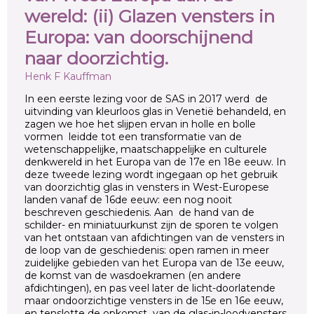
wereld: (ii) Glazen vensters in
Europa: van doorschijnend
naar doorzichtig.
Henk F Kauffman
In een eerste lezing voor de SAS in 2017 werd de
uitvinding van kleurloos glas in Venetië behandeld, en
zagen we hoe het slijpen ervan in holle en bolle
vormen leidde tot een transformatie van de
wetenschappelijke, maatschappelijke en culturele
denkwereld in het Europa van de 17e en 18e eeuw. In
deze tweede lezing wordt ingegaan op het gebruik
van doorzichtig glas in vensters in West-Europese
landen vanaf de 16de eeuw: een nog nooit
beschreven geschiedenis. Aan de hand van de
schilder- en miniatuurkunst zijn de sporen te volgen
van het ontstaan van afdichtingen van de vensters in
de loop van de geschiedenis: open ramen in meer
zuidelijke gebieden van het Europa van de 13e eeuw,
de komst van de wasdoekramen (en andere
afdichtingen), en pas veel later de licht-doorlatende
maar ondoorzichtige vensters in de 15e en 16e eeuw,
en tenslotte de opkomst van de glas-in-loodvensters