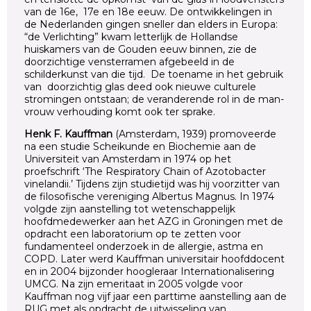
van de 16e, 17e en 18e eeuw. De ontwikkelingen in
de Nederlanden gingen sneller dan elders in Europa:
“de Verlichting” kwam letterlijk de Hollandse
huiskamers van de Gouden eeuw binnen, zie de
doorzichtige vensterramen afgebeeld in de
schilderkunst van die tijd. De toename in het gebruik
van doorzichtig glas deed ook nieuwe culturele
stromingen ontstaan; de veranderende rol in de man-
vrouw verhouding komt ook ter sprake.
Henk F. Kauffman
(Amsterdam, 1939) promoveerde
na een studie Scheikunde en Biochemie aan de
Universiteit van Amsterdam in 1974 op het
proefschrift ‘The Respiratory Chain of Azotobacter
vinelandii.’ Tijdens zijn studietijd was hij voorzitter van
de filosofische vereniging Albertus Magnus. In 1974
volgde zijn aanstelling tot wetenschappelijk
hoofdmedewerker aan het AZG in Groningen met de
opdracht een laboratorium op te zetten voor
fundamenteel onderzoek in de allergie, astma en
COPD. Later werd Kauffman universitair hoofddocent
en in 2004 bijzonder hoogleraar Internationalisering
UMCG. Na zijn emeritaat in 2005 volgde voor
Kauffman nog vijf jaar een parttime aanstelling aan de
RUG met als opdracht de uitwisseling van