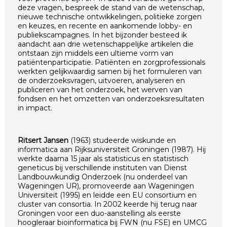
deze vragen, bespreek de stand van de wetenschap,
nieuwe technische ontwikkelingen, politieke zorgen
en keuzes, en recente en aankomende lobby- en
publiekscampagnes. In het bijzonder besteed ik
aandacht aan drie wetenschappelijke artikelen die
ontstaan zijn middels een ultieme vorm van
patiëntenparticipatie. Patiënten en zorgprofessionals
werkten gelijkwaardig samen bij het formuleren van
de onderzoeksvragen, uitvoeren, analyseren en
publiceren van het onderzoek, het werven van
fondsen en het omzetten van onderzoeksresultaten
in impact.
Ritsert Jansen
(1963) studeerde wiskunde en
informatica aan Rijksuniversiteit Groningen (1987). Hij
werkte daarna 15 jaar als statisticus en statistisch
geneticus bij verschillende instituten van Dienst
Landbouwkundig Onderzoek (nu onderdeel van
Wageningen UR), promoveerde aan Wageningen
Universiteit (1995) en leidde een EU consortium en
cluster van consortia. In 2002 keerde hij terug naar
Groningen voor een duo-aanstelling als eerste
hoogleraar bioinformatica bij FWN (nu FSE) en UMCG