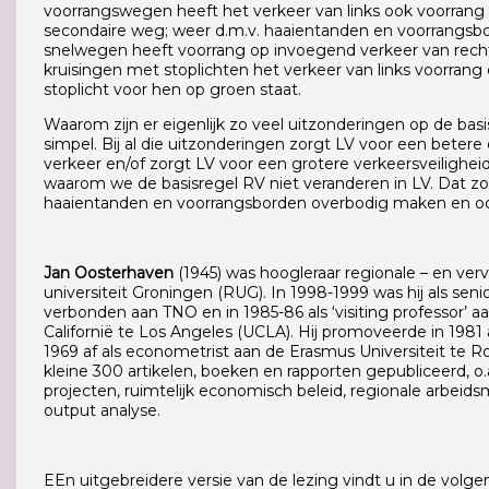
voorrangswegen heeft het verkeer van links ook voorrang 
secondaire weg; weer d.m.v. haaientanden en voorrangs­b
snelwegen heeft voorrang op invoegend verkeer van rechts
kruisingen met stoplichten het verkeer van links voorrang 
stoplicht voor hen op groen staat.
Waarom zijn er eigenlijk zo veel uitzonderingen op de bas
simpel. Bij al die uitzonderingen zorgt LV voor een beter
verkeer en/of zorgt LV voor een grotere verkeersveiligheid
waarom we de basisregel RV niet veranderen in LV. Dat z
haaientanden en voorrangsborden overbodig maken en ook
Jan Oosterhaven
(1945) was hoogleraar regionale – en ver
universiteit Groningen (RUG). In 1998-1999 was hij als seni
verbonden aan TNO en in 1985-86 als ‘visiting professor’ aa
Californië te Los Angeles (UCLA). Hij promoveerde in 198
1969 af als econometrist aan de Erasmus Universiteit te R
kleine 300 artikelen, boeken en rapporten gepubliceerd, o.a
projecten, ruimtelijk economisch beleid, regionale arbeids
output analyse.
EEn uitgebreidere versie van de lezing vindt u in de volge