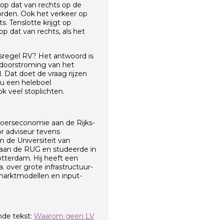
op dat van rechts op de
orden. Ook het verkeer op
. Tenslotte krijgt op
op dat van rechts, als het
isregel RV? Het antwoord is
e doorstroming van het
. Dat doet de vraag rijzen
ou een heleboel
 veel stoplichten.
voerseconomie aan de Rijks­
or adviseur tevens
n de Universiteit van
1 aan de RUG en studeerde in
otterdam. Hij heeft een
. over grote infrastructuur­
markt­modellen en input-
nde tekst:
Waarom geen LV