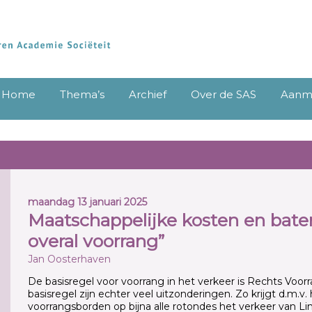
Home
Thema’s
Archief
Over de SAS
Aanme
maandag 13 januari 2025
Maatschappelijke kosten en baten
overal voorrang”
Jan Oosterhaven
De basisregel voor voorrang in het verkeer is Rechts Voor
basisregel zijn echter veel uitzonderingen. Zo krijgt d.m.v
voorrangsborden op bijna alle rotondes het verkeer van Li