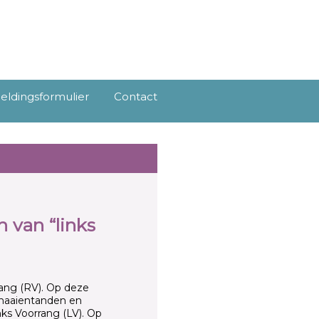
ldingsformulier
Contact
 van “links
rang (RV). Op deze
. haaientanden en
nks Voorrang (LV). Op