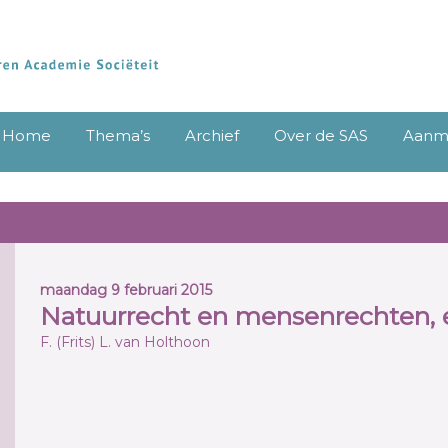
Home
Thema’s
Archief
Over de SAS
Aanme
maandag 9 februari 2015
Natuurrecht en mensenrechten, 
F. (Frits) L. van Holthoon