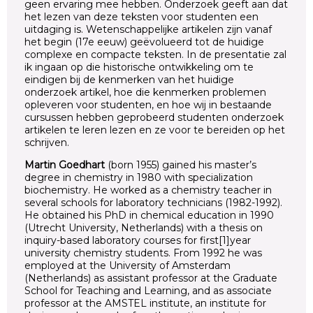
geen ervaring mee hebben. Onderzoek geeft aan dat
het lezen van deze teksten voor studenten een
uitdaging is. Wetenschappelijke artikelen zijn vanaf
het begin (17e eeuw) geëvolueerd tot de huidige
complexe en compacte teksten. In de presentatie zal
ik ingaan op die historische ontwikkeling om te
eindigen bij de kenmerken van het huidige
onderzoek artikel, hoe die kenmerken problemen
opleveren voor studenten, en hoe wij in bestaande
cursussen hebben geprobeerd studenten onderzoek
artikelen te leren lezen en ze voor te bereiden op het
schrijven.
Martin Goedhart
(born 1955) gained his master’s
degree in chemistry in 1980 with specialization
biochemistry. He worked as a chemistry teacher in
several schools for laboratory technicians (1982-1992).
He obtained his PhD in chemical education in 1990
(Utrecht University, Netherlands) with a thesis on
inquiry-based laboratory courses for first[1]year
university chemistry students. From 1992 he was
employed at the University of Amsterdam
(Netherlands) as assistant professor at the Graduate
School for Teaching and Learning, and as associate
professor at the AMSTEL institute, an institute for