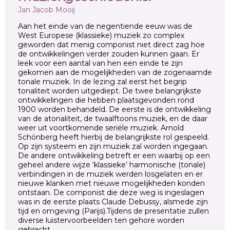
Jan Jacob Mooij
Aan het einde van de negentiende eeuw was de
West Europese (klassieke) muziek zo complex
geworden dat menig componist niet direct zag hoe
de ontwikkelingen verder zouden kunnen gaan. Er
leek voor een aantal van hen een einde te zijn
gekomen aan de mogelijkheden van de zogenaamde
tonale muziek. In de lezing zal eerst het begrip
tonaliteit worden uitgediept. De twee belangrijkste
ontwikkelingen die hebben plaatsgevonden rond
1900 worden behandeld. De eerste is de ontwikkeling
van de atonaliteit, de twaalftoons muziek, en de daar
weer uit voortkomende seriële muziek. Arnold
Schönberg heeft hierbij de belangrijkste rol gespeeld.
Op zijn systeem en zijn muziek zal worden ingegaan.
De andere ontwikkeling betreft er een waarbij op een
geheel andere wijze ‘klassieke’ harmonische (tonale)
verbindingen in de muziek werden losgelaten en er
nieuwe klanken met nieuwe mogelijkheden konden
ontstaan. De componist die deze weg is ingeslagen
was in de eerste plaats Claude Debussy, alsmede zijn
tijd en omgeving (Parijs).Tijdens de presentatie zullen
diverse luistervoorbeelden ten gehore worden
gebracht.