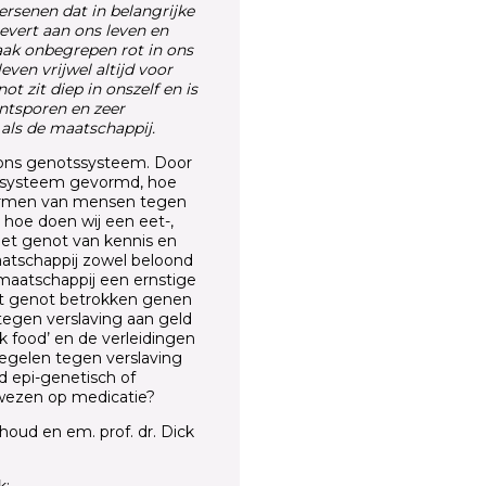
ersenen dat in belangrijke
levert aan ons leven en
vaak onbegrepen rot in ons
even vrijwel altijd voor
 zit diep in onszelf en is
ontsporen en zeer
als de maatschappij.
 ons genotssysteem. Door
t systeem gevormd, hoe
chermen van mensen tegen
hoe doen wij een eet-,
et genot van kennis en
atschappij zowel beloond
 maatschappij een ernstige
het genot betrokken genen
 tegen verslaving aan geld
 food’ en de verleidingen
egelen tegen verslaving
d epi-genetisch of
ewezen op medicatie?
houd en em. prof. dr. Dick
k: