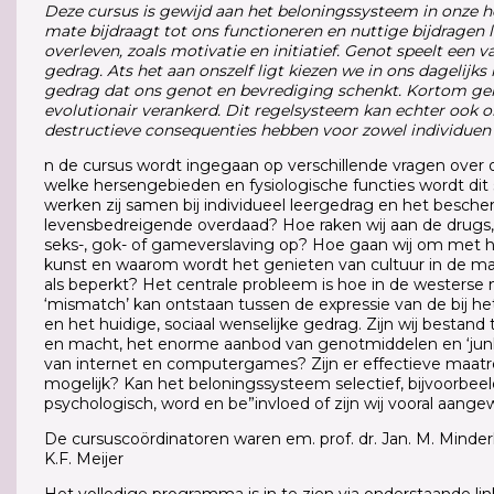
Deze cursus is gewijd aan het beloningssysteem in onze h
mate bijdraagt tot ons functioneren en nuttige bijdragen 
overleven, zoals motivatie en initiatief. Genot speelt een 
gedrag. Ats het aan onszelf ligt kiezen we in ons dagelijks l
gedrag dat ons genot en bevrediging schenkt. Kortom genot
evolutionair verankerd. Dit regelsysteem kan echter ook 
destructieve consequenties hebben voor zowel individuen 
n de cursus wordt ingegaan op verschillende vragen over
welke hersengebieden en fysiologische functies wordt di
werken zij samen bij individueel leergedrag en het bes
levensbedreigende overdaad? Hoe raken wij aan de drugs, 
seks-, gok- of gameverslaving op? Hoe gaan wij om met h
kunst en waarom wordt het genieten van cultuur in de ma
als beperkt? Het centrale probleem is hoe in de westerse
‘mismatch’ kan ontstaan tussen de expressie van de bij 
en het huidige, sociaal wenselijke gedrag. Zijn wij bestand
en macht, het enorme aanbod van genotmiddelen en ‘junk
van internet en computergames? Zijn er effectieve maatr
mogelijk? Kan het beloningssysteem selectief, bijvoorbeel
psychologisch, word en be”invloed of zijn wij vooral aang
De cursuscoördinatoren waren em. prof. dr. Jan. M. Minder
K.F. Meijer
Het volledige programma is in te zien via onderstaande lin