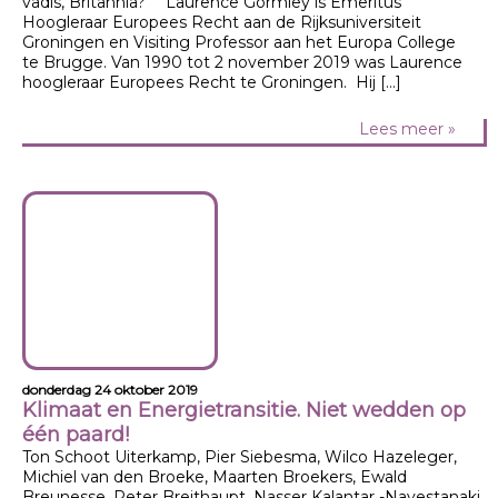
vadis, Britannia?” Laurence Gormley is Emeritus
Hoogleraar Europees Recht aan de Rijksuniversiteit
Groningen en Visiting Professor aan het Europa College
te Brugge. Van 1990 tot 2 november 2019 was Laurence
hoogleraar Europees Recht te Groningen. Hij […]
Lees meer »
donderdag 24 oktober 2019
Klimaat en Energietransitie. Niet wedden op
één paard!
Ton Schoot Uiterkamp, Pier Siebesma, Wilco Hazeleger,
Michiel van den Broeke, Maarten Broekers, Ewald
Breunesse, Peter Breithaupt, Nasser Kalantar -Nayestanaki,