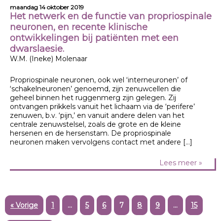
maandag 14 oktober 2019
Het netwerk en de functie van propriospinale
neuronen, en recente klinische
ontwikkelingen bij patiënten met een
dwarslaesie.
W.M. (Ineke) Molenaar
Propriospinale neuronen, ook wel ‘interneuronen’ of
‘schakelneuronen’ genoemd, zijn zenuwcellen die
geheel binnen het ruggenmerg zijn gelegen. Zij
ontvangen prikkels vanuit het lichaam via de ‘perifere’
zenuwen, b.v. ‘pijn,’ en vanuit andere delen van het
centrale zenuwstelsel, zoals de grote en de kleine
hersenen en de hersenstam. De propriospinale
neuronen maken vervolgens contact met andere […]
Lees meer »
« Vorige
1
…
5
6
7
8
9
…
15