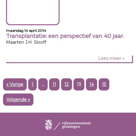
maandag 14 april 2014
Transplantatie: een perspectief van 40 jaar.
Maarten J.H. Slooff
Lees meer »
« Vorige
1
…
11
12
13
14
15
Volgende »