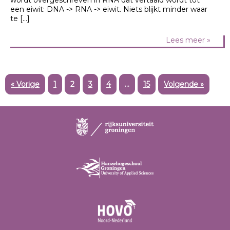
een eiwit: DNA -> RNA -> eiwit. Niets blijkt minder waar
te […]
Lees meer »
« Vorige
1
2
3
4
…
15
Volgende »