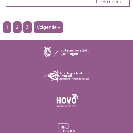
Lees meer »
1
2
3
Volgende »